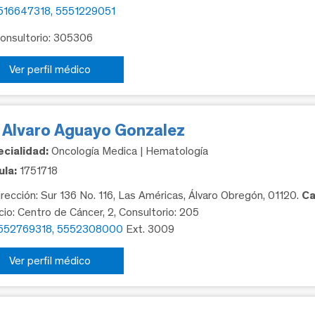
516647318, 5551229051
Consultorio: 305306
Ver perfil médico
. Alvaro Aguayo Gonzalez
cialidad:
Oncología Medica | Hematología
la:
1751718
rección: Sur 136 No. 116, Las Américas, Álvaro Obregón, 01120.
Ca
icio: Centro de Cáncer, 2, Consultorio: 205
552769318, 5552308000
Ext. 3009
Ver perfil médico