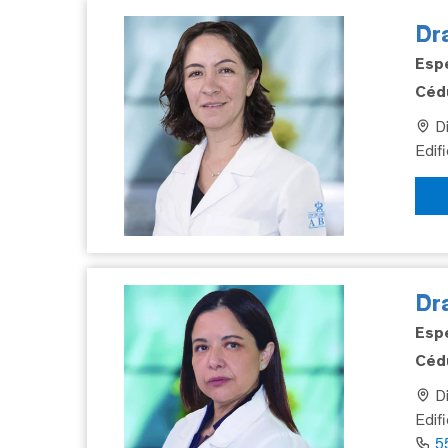
Dra
Espe
Cédu
Di
Edif
Dr
Espe
Cédu
Di
Edif
5