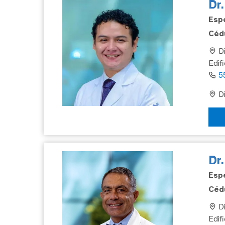
Dr.
Espe
Cédu
Di
Edif
5
Di
Dr
Espe
Cédu
Di
Edifi