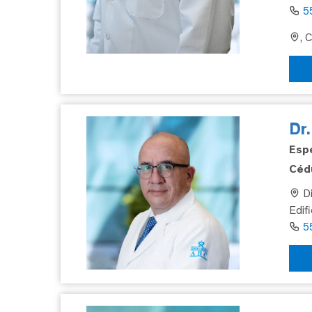
5
, 
Dr
Espe
Cédu
Di
Edif
5