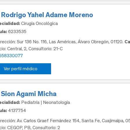
. Rodrigo Yahel Adame Moreno
cialidad:
Cirugía Oncológica
la:
6233535
rección: Sur 136 No. 116, Las Américas, Álvaro Obregón, 01120.
Ca
cio: Central, 2, Consultorio: 21-C
558330077
Ver perfil médico
. Sion Agami Micha
cialidad:
Pediatría | Neonatología
la:
4137754
rección: Av. Carlos Graef Fernández 154, Santa Fe, Cuajimalpa, 
icio: CEGOP, PB, Consultorio: 2