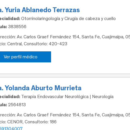
. Yuria Ablanedo Terrazas
cialidad:
Otorrinolaringología y Cirugía de cabeza y cuello
la:
3838556
rección: Av. Carlos Graef Fernández 154, Santa Fe, Cuajimalpa, 
icio: Central, Consultorio: 420-423
Ver perfil médico
a. Yolanda Aburto Murrieta
cialidad:
Terapia Endovascular Neurológica | Neurología
la:
2564813
rección: Av. Carlos Graef Fernández 154, Santa Fe, Cuajimalpa, 
icio: CENOR, Consultorio: 186
591304007