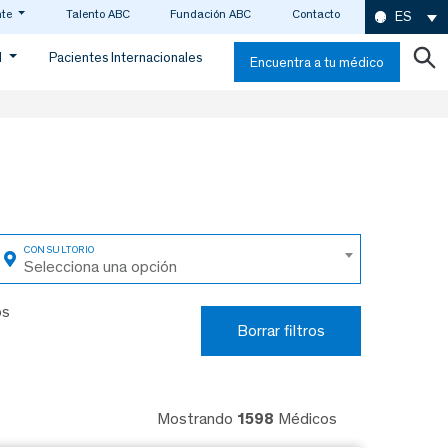
nte
Talento ABC
Fundación ABC
Contacto
ES
d
Pacientes Internacionales
Encuentra a tu médico
Selecciona una opción
os
Borrar filtros
Mostrando
1598
Médicos