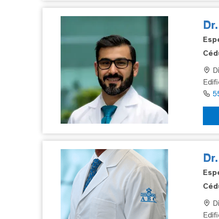
Dr
Espe
Cédu
Di
Edifi
5
Dr
Espe
Cédu
Di
Edif