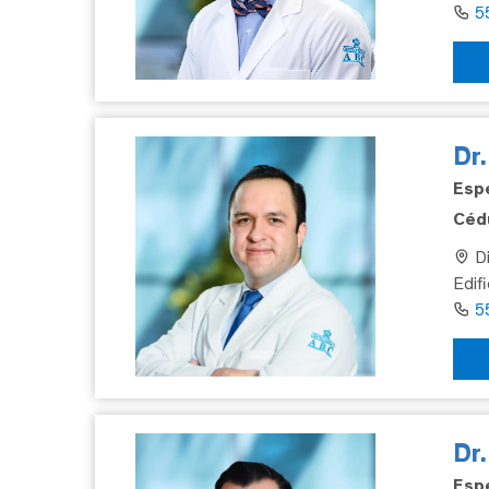
5
Dr.
Espe
Cédu
Di
Edif
5
Dr
Espe