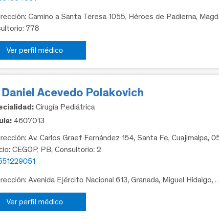
rección: Camino a Santa Teresa 1055, Héroes de Padierna, Magda
ultorio: 778
Ver perfil médico
. Daniel Acevedo Polakovich
cialidad:
Cirugía Pediátrica
la:
4607013
rección: Av. Carlos Graef Fernández 154, Santa Fe, Cuajimalpa, 
icio: CEGOP, PB, Consultorio: 2
551229051
rección: Avenida Ejército Nacional 613, Granada, Miguel Hidalgo, .
Ver perfil médico