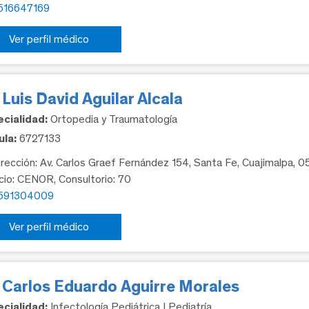
516647169
Ver perfil médico
 Luis David Aguilar Alcala
cialidad:
Ortopedia y Traumatología
la:
6727133
rección: Av. Carlos Graef Fernández 154, Santa Fe, Cuajimalpa, 
icio: CENOR, Consultorio: 70
591304009
Ver perfil médico
. Carlos Eduardo Aguirre Morales
cialidad:
Infectología Pediátrica | Pediatría