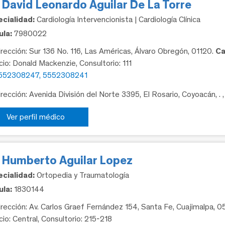
 David Leonardo Aguilar De La Torre
cialidad:
Cardiología Intervencionista | Cardiología Clínica
la:
7980022
rección: Sur 136 No. 116, Las Américas, Álvaro Obregón, 01120.
Ca
icio: Donald Mackenzie, Consultorio: 111
552308247, 5552308241
rección: Avenida División del Norte 3395, El Rosario, Coyoacán, .
Ver perfil médico
. Humberto Aguilar Lopez
cialidad:
Ortopedia y Traumatología
la:
1830144
rección: Av. Carlos Graef Fernández 154, Santa Fe, Cuajimalpa, 
cio: Central, Consultorio: 215-218