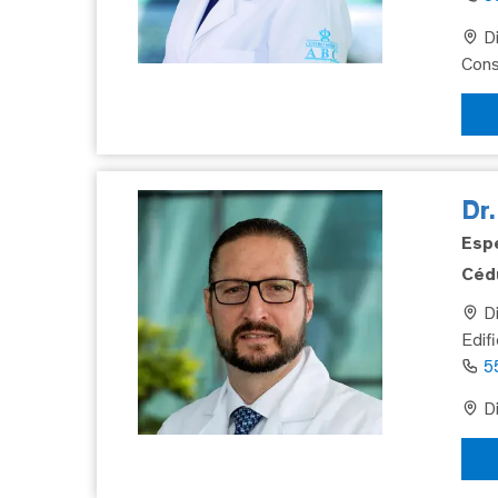
Di
Cons
Dr
Espe
Cédu
Di
Edif
5
Di