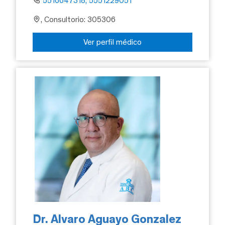
5516647318, 5551229051
, Consultorio: 305306
Ver perfil médico
Dr. Alvaro Aguayo Gonzalez