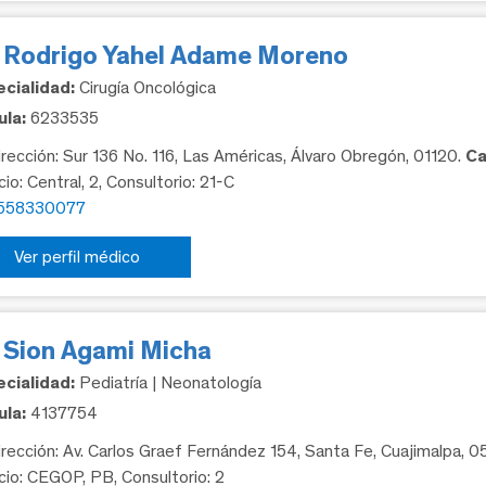
. Rodrigo Yahel Adame Moreno
cialidad:
Cirugía Oncológica
la:
6233535
rección: Sur 136 No. 116, Las Américas, Álvaro Obregón, 01120.
Ca
cio: Central, 2, Consultorio: 21-C
558330077
Ver perfil médico
. Sion Agami Micha
cialidad:
Pediatría | Neonatología
la:
4137754
rección: Av. Carlos Graef Fernández 154, Santa Fe, Cuajimalpa, 
icio: CEGOP, PB, Consultorio: 2