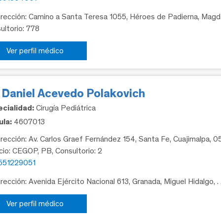
rección: Camino a Santa Teresa 1055, Héroes de Padierna, Magda
ultorio: 778
Ver perfil médico
. Daniel Acevedo Polakovich
cialidad:
Cirugía Pediátrica
la:
4607013
rección: Av. Carlos Graef Fernández 154, Santa Fe, Cuajimalpa, 
icio: CEGOP, PB, Consultorio: 2
551229051
rección: Avenida Ejército Nacional 613, Granada, Miguel Hidalgo, .
Ver perfil médico