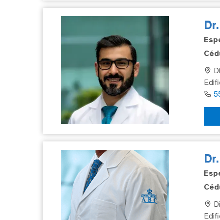
Dr
Espe
Cédu
Di
Edifi
5
Dr
Espe
Cédu
Di
Edif