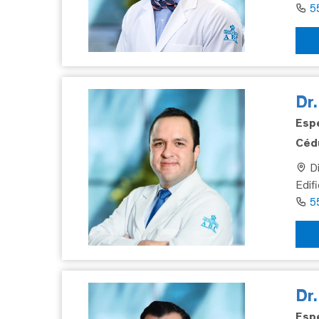
5
Dr.
Espe
Cédu
Di
Edif
5
Dr
Espe