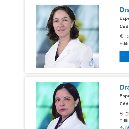
Dra
Espe
Cédu
Di
Edif
Dr
Espe
Cédu
Di
Edif
5