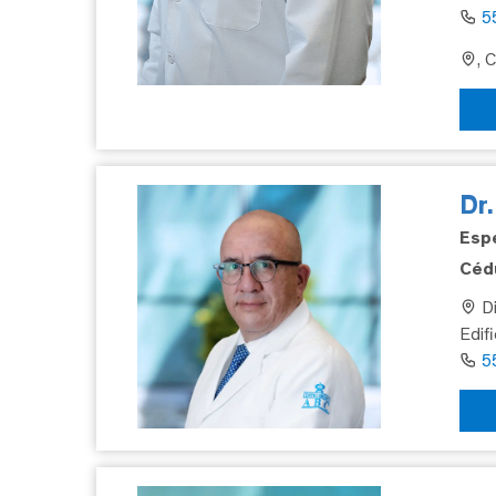
5
, 
Dr
Espe
Cédu
Di
Edif
5