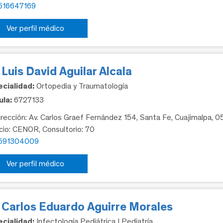
516647169
Ver perfil médico
 Luis David Aguilar Alcala
cialidad:
Ortopedia y Traumatología
la:
6727133
rección: Av. Carlos Graef Fernández 154, Santa Fe, Cuajimalpa, 
icio: CENOR, Consultorio: 70
591304009
Ver perfil médico
. Carlos Eduardo Aguirre Morales
cialidad:
Infectología Pediátrica | Pediatría