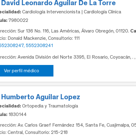
 David Leonardo Aguilar De La Torre
cialidad:
Cardiología Intervencionista | Cardiología Clínica
la:
7980022
rección: Sur 136 No. 116, Las Américas, Álvaro Obregón, 01120.
Ca
icio: Donald Mackenzie, Consultorio: 111
552308247, 5552308241
rección: Avenida División del Norte 3395, El Rosario, Coyoacán, .
Ver perfil médico
. Humberto Aguilar Lopez
cialidad:
Ortopedia y Traumatología
la:
1830144
rección: Av. Carlos Graef Fernández 154, Santa Fe, Cuajimalpa, 
cio: Central, Consultorio: 215-218