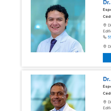
Dr.
Espe
Cédu
Di
Edif
5
Di
Dr
Espe
Cédu
Di
Edifi