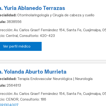
. Yuria Ablanedo Terrazas
cialidad:
Otorrinolaringología y Cirugía de cabeza y cuello
la:
3838556
rección: Av. Carlos Graef Fernández 154, Santa Fe, Cuajimalpa, 
icio: Central, Consultorio: 420-423
Ver perfil médico
a. Yolanda Aburto Murrieta
cialidad:
Terapia Endovascular Neurológica | Neurología
la:
2564813
rección: Av. Carlos Graef Fernández 154, Santa Fe, Cuajimalpa, 
icio: CENOR, Consultorio: 186
591304007