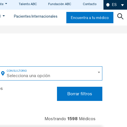
nte
Talento ABC
Fundación ABC
Contacto
ES
d
Pacientes Internacionales
Encuentra a tu médico
Selecciona una opción
os
Borrar filtros
Mostrando
1598
Médicos