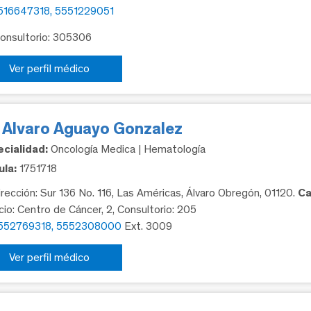
516647318, 5551229051
Consultorio: 305306
Ver perfil médico
. Alvaro Aguayo Gonzalez
cialidad:
Oncología Medica | Hematología
la:
1751718
rección: Sur 136 No. 116, Las Américas, Álvaro Obregón, 01120.
Ca
icio: Centro de Cáncer, 2, Consultorio: 205
552769318, 5552308000
Ext. 3009
Ver perfil médico