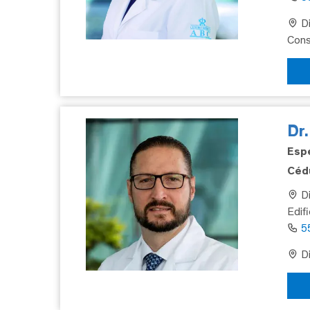
Di
Cons
Dr
Espe
Cédu
Di
Edif
5
Di