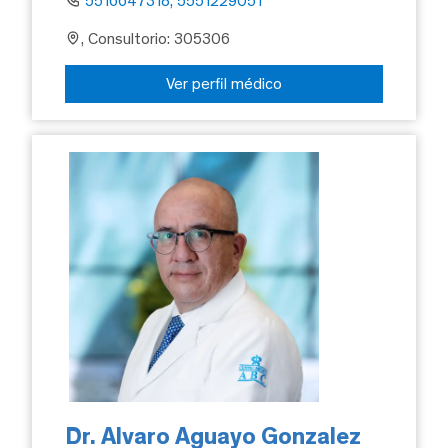
5516647318, 5551229051
, Consultorio: 305306
Ver perfil médico
Dr. Alvaro Aguayo Gonzalez