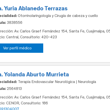
. Yuria Ablanedo Terrazas
cialidad:
Otorrinolaringología y Cirugía de cabeza y cuello
la:
3838556
rección: Av. Carlos Graef Fernández 154, Santa Fe, Cuajimalpa, 
icio: Central, Consultorio: 420-423
Ver perfil médico
a. Yolanda Aburto Murrieta
cialidad:
Terapia Endovascular Neurológica | Neurología
la:
2564813
rección: Av. Carlos Graef Fernández 154, Santa Fe, Cuajimalpa, 
icio: CENOR, Consultorio: 186
591304007