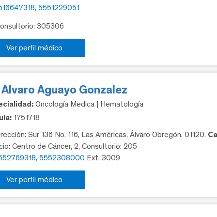
516647318, 5551229051
Consultorio: 305306
Ver perfil médico
. Alvaro Aguayo Gonzalez
cialidad:
Oncología Medica | Hematología
la:
1751718
rección: Sur 136 No. 116, Las Américas, Álvaro Obregón, 01120.
Ca
icio: Centro de Cáncer, 2, Consultorio: 205
552769318, 5552308000
Ext. 3009
Ver perfil médico