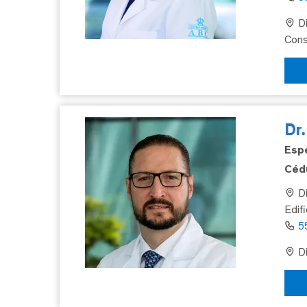
Di
Cons
Dr
Espe
Cédu
Di
Edif
5
Di