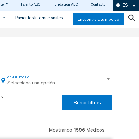
nte
Talento ABC
Fundación ABC
Contacto
ES
d
Pacientes Internacionales
Encuentra a tu médico
Selecciona una opción
os
Borrar filtros
Mostrando
1596
Médicos