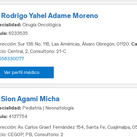
. Rodrigo Yahel Adame Moreno
cialidad:
Cirugía Oncológica
la:
6233535
rección: Sur 136 No. 116, Las Américas, Álvaro Obregón, 01120.
Ca
cio: Central, 2, Consultorio: 21-C
558330077
Ver perfil médico
. Sion Agami Micha
cialidad:
Pediatría | Neonatología
la:
4137754
rección: Av. Carlos Graef Fernández 154, Santa Fe, Cuajimalpa, 
icio: CEGOP, PB, Consultorio: 2