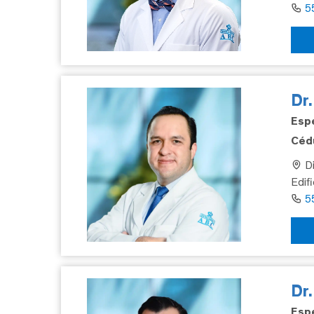
5
Dr.
Espe
Cédu
Di
Edif
5
Dr
Espe