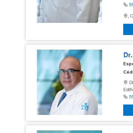
5
, 
Dr
Espe
Cédu
Di
Edif
5