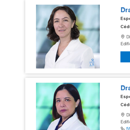
Dra
Espe
Cédu
Di
Edif
Dr
Espe
Cédu
Di
Edif
5