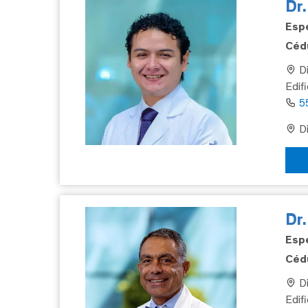
Dr.
Espe
Cédu
Di
Edif
5
Di
Dr
Espe
Cédu
Di
Edifi