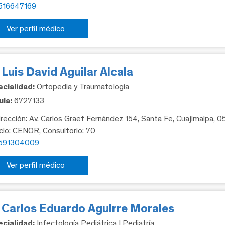
516647169
Ver perfil médico
 Luis David Aguilar Alcala
cialidad:
Ortopedia y Traumatología
la:
6727133
rección: Av. Carlos Graef Fernández 154, Santa Fe, Cuajimalpa, 
icio: CENOR, Consultorio: 70
591304009
Ver perfil médico
. Carlos Eduardo Aguirre Morales
cialidad:
Infectología Pediátrica | Pediatría