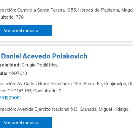
rección: Camino a Santa Teresa 1055, Héroes de Padierna, Magda
ultorio: 778
Ver perfil médico
. Daniel Acevedo Polakovich
cialidad:
Cirugía Pediátrica
la:
4607013
rección: Av. Carlos Graef Fernández 154, Santa Fe, Cuajimalpa, 
icio: CEGOP, PB, Consultorio: 2
551229051
rección: Avenida Ejército Nacional 613, Granada, Miguel Hidalgo, .
Ver perfil médico