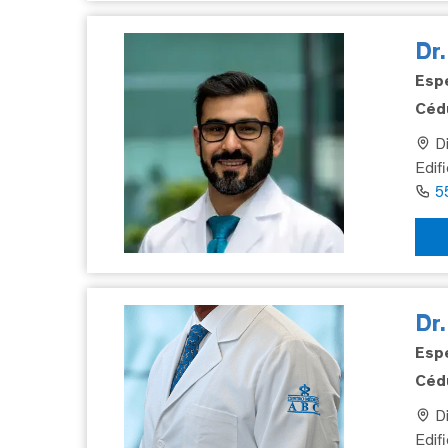
Dr
Espe
Cédu
Di
Edifi
5
Dr
Espe
Cédu
Di
Edif