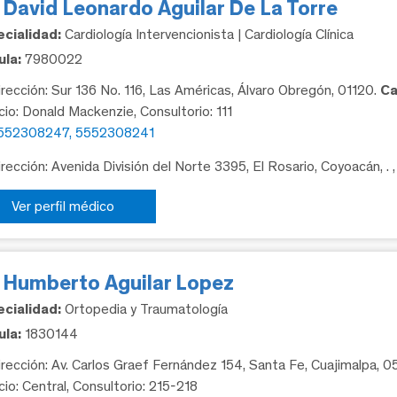
 David Leonardo Aguilar De La Torre
cialidad:
Cardiología Intervencionista | Cardiología Clínica
la:
7980022
rección: Sur 136 No. 116, Las Américas, Álvaro Obregón, 01120.
Ca
icio: Donald Mackenzie, Consultorio: 111
552308247, 5552308241
rección: Avenida División del Norte 3395, El Rosario, Coyoacán, .
Ver perfil médico
. Humberto Aguilar Lopez
cialidad:
Ortopedia y Traumatología
la:
1830144
rección: Av. Carlos Graef Fernández 154, Santa Fe, Cuajimalpa, 
cio: Central, Consultorio: 215-218