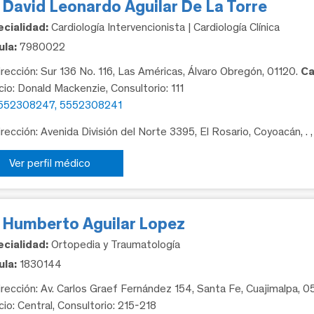
 David Leonardo Aguilar De La Torre
cialidad:
Cardiología Intervencionista | Cardiología Clínica
la:
7980022
rección: Sur 136 No. 116, Las Américas, Álvaro Obregón, 01120.
Ca
icio: Donald Mackenzie, Consultorio: 111
552308247, 5552308241
rección: Avenida División del Norte 3395, El Rosario, Coyoacán, .
Ver perfil médico
. Humberto Aguilar Lopez
cialidad:
Ortopedia y Traumatología
la:
1830144
rección: Av. Carlos Graef Fernández 154, Santa Fe, Cuajimalpa, 
cio: Central, Consultorio: 215-218