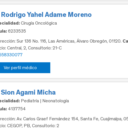
. Rodrigo Yahel Adame Moreno
cialidad:
Cirugía Oncológica
la:
6233535
rección: Sur 136 No. 116, Las Américas, Álvaro Obregón, 01120.
Ca
cio: Central, 2, Consultorio: 21-C
558330077
Ver perfil médico
. Sion Agami Micha
cialidad:
Pediatría | Neonatología
la:
4137754
rección: Av. Carlos Graef Fernández 154, Santa Fe, Cuajimalpa, 
icio: CEGOP, PB, Consultorio: 2