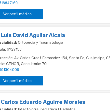
516647169
Ver perfil médico
 Luis David Aguilar Alcala
cialidad:
Ortopedia y Traumatología
la:
6727133
rección: Av. Carlos Graef Fernández 154, Santa Fe, Cuajimalpa, 
icio: CENOR, Consultorio: 70
591304009
Ver perfil médico
. Carlos Eduardo Aguirre Morales
cialidad:
Infectología Pediátrica | Pediatría