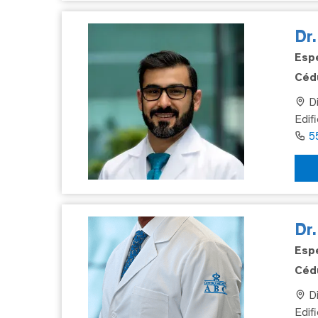
Dr
Espe
Cédu
Di
Edifi
5
Dr
Espe
Cédu
Di
Edif