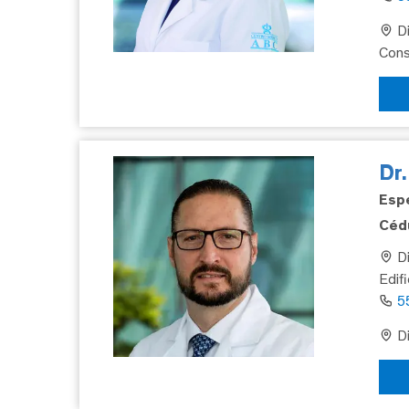
Di
Cons
Dr
Espe
Cédu
Di
Edif
5
Di