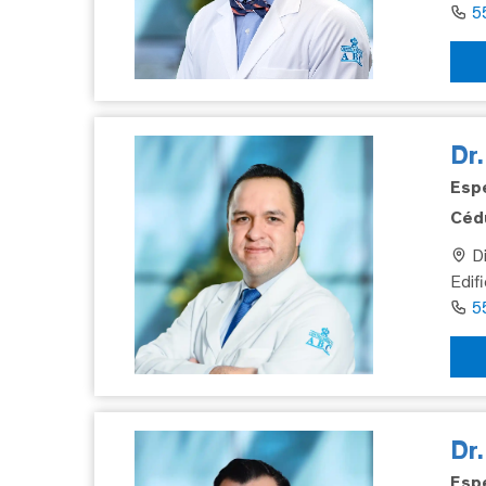
5
Dr.
Espe
Cédu
Di
Edif
5
Dr
Espe