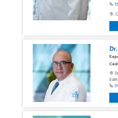
5
, 
Dr
Espe
Cédu
Di
Edif
5