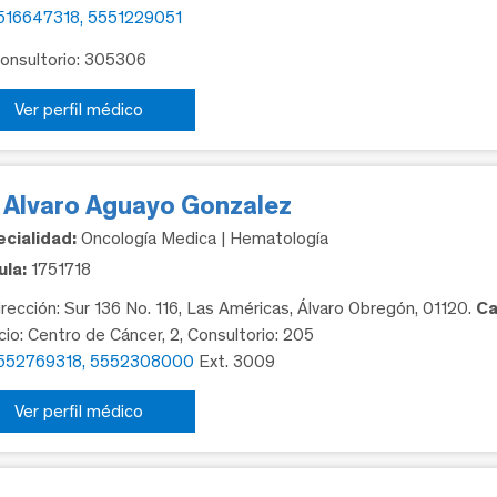
516647318, 5551229051
Consultorio: 305306
Ver perfil médico
. Alvaro Aguayo Gonzalez
cialidad:
Oncología Medica | Hematología
la:
1751718
rección: Sur 136 No. 116, Las Américas, Álvaro Obregón, 01120.
Ca
icio: Centro de Cáncer, 2, Consultorio: 205
552769318, 5552308000
Ext. 3009
Ver perfil médico