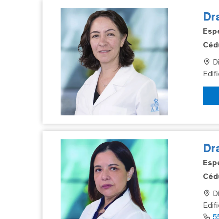
Dra
Espe
Cédu
Di
Edif
Dr
Espe
Cédu
Di
Edif
5