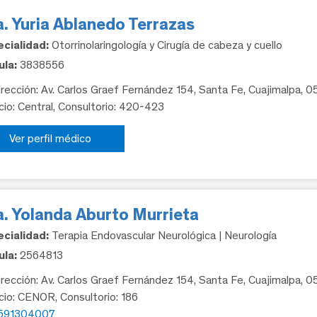
. Yuria Ablanedo Terrazas
cialidad:
Otorrinolaringología y Cirugía de cabeza y cuello
la:
3838556
rección: Av. Carlos Graef Fernández 154, Santa Fe, Cuajimalpa, 
icio: Central, Consultorio: 420-423
Ver perfil médico
a. Yolanda Aburto Murrieta
cialidad:
Terapia Endovascular Neurológica | Neurología
la:
2564813
rección: Av. Carlos Graef Fernández 154, Santa Fe, Cuajimalpa, 
icio: CENOR, Consultorio: 186
591304007