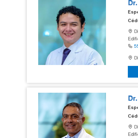
Dr.
Espe
Cédu
Di
Edif
5
Di
Dr
Espe
Cédu
Di
Edifi