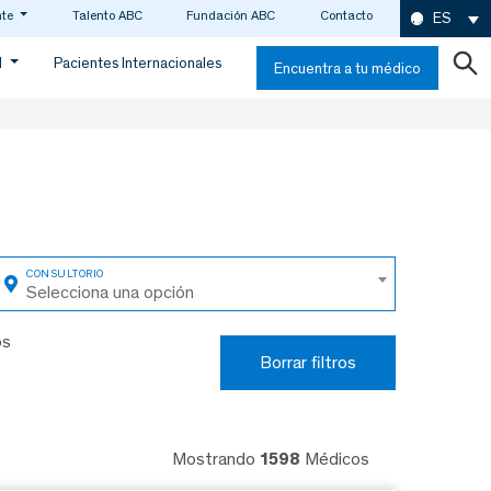
nte
Talento ABC
Fundación ABC
Contacto
ES
d
Pacientes Internacionales
Encuentra a tu médico
Selecciona una opción
os
Borrar filtros
Mostrando
1598
Médicos