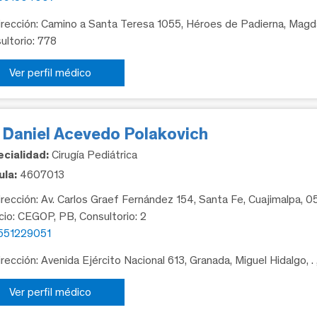
rección: Camino a Santa Teresa 1055, Héroes de Padierna, Magda
ultorio: 778
Ver perfil médico
. Daniel Acevedo Polakovich
cialidad:
Cirugía Pediátrica
la:
4607013
rección: Av. Carlos Graef Fernández 154, Santa Fe, Cuajimalpa, 
icio: CEGOP, PB, Consultorio: 2
551229051
rección: Avenida Ejército Nacional 613, Granada, Miguel Hidalgo, .
Ver perfil médico