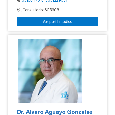
5516647318, 5551229051
, Consultorio: 305306
Ver perfil médico
Dr. Alvaro Aguayo Gonzalez