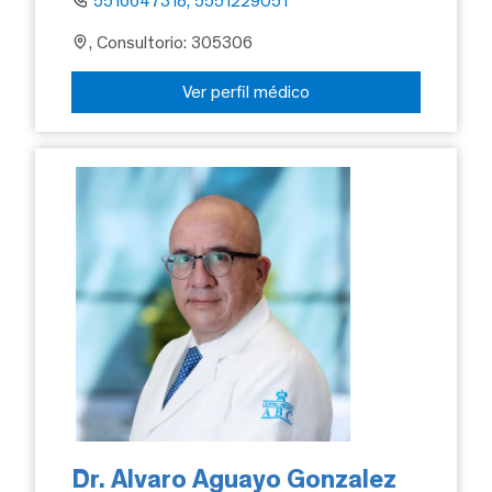
5516647318, 5551229051
, Consultorio: 305306
Ver perfil médico
Dr. Alvaro Aguayo Gonzalez