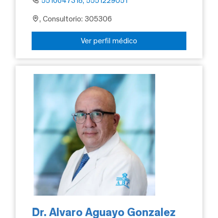
5516647318, 5551229051
, Consultorio: 305306
Ver perfil médico
Dr. Alvaro Aguayo Gonzalez