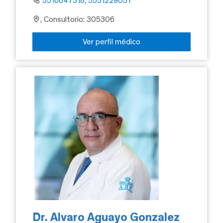
5516647318, 5551229051
, Consultorio: 305306
Ver perfil médico
Dr. Alvaro Aguayo Gonzalez