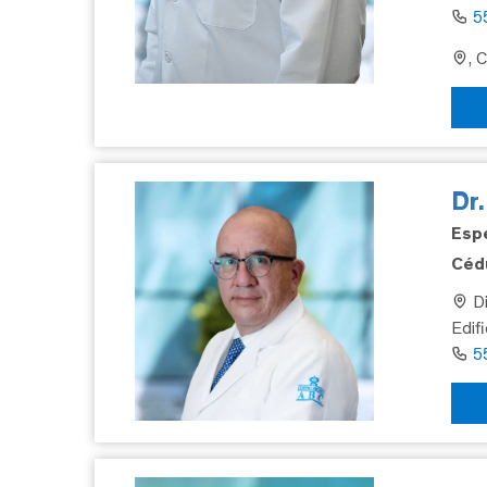
5
, 
Dr
Espe
Cédu
Di
Edif
5