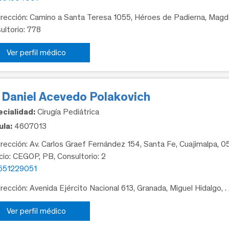
rección: Camino a Santa Teresa 1055, Héroes de Padierna, Magda
ultorio: 778
Ver perfil médico
. Daniel Acevedo Polakovich
cialidad:
Cirugía Pediátrica
la:
4607013
rección: Av. Carlos Graef Fernández 154, Santa Fe, Cuajimalpa, 
icio: CEGOP, PB, Consultorio: 2
551229051
rección: Avenida Ejército Nacional 613, Granada, Miguel Hidalgo, .
Ver perfil médico