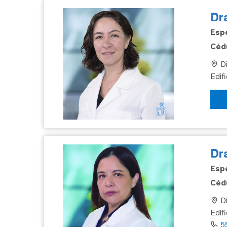
Dra
Espe
Cédu
Di
Edif
Dr
Espe
Cédu
Di
Edif
5