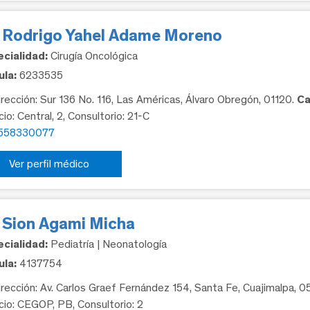
. Rodrigo Yahel Adame Moreno
cialidad:
Cirugía Oncológica
la:
6233535
rección: Sur 136 No. 116, Las Américas, Álvaro Obregón, 01120.
Ca
cio: Central, 2, Consultorio: 21-C
558330077
Ver perfil médico
. Sion Agami Micha
cialidad:
Pediatría | Neonatología
la:
4137754
rección: Av. Carlos Graef Fernández 154, Santa Fe, Cuajimalpa, 
icio: CEGOP, PB, Consultorio: 2