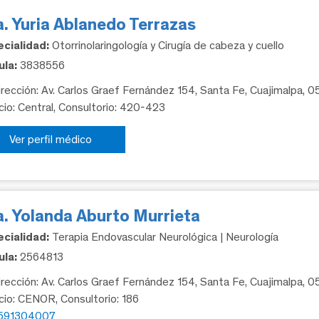
. Yuria Ablanedo Terrazas
cialidad:
Otorrinolaringología y Cirugía de cabeza y cuello
la:
3838556
rección: Av. Carlos Graef Fernández 154, Santa Fe, Cuajimalpa, 
icio: Central, Consultorio: 420-423
Ver perfil médico
a. Yolanda Aburto Murrieta
cialidad:
Terapia Endovascular Neurológica | Neurología
la:
2564813
rección: Av. Carlos Graef Fernández 154, Santa Fe, Cuajimalpa, 
icio: CENOR, Consultorio: 186
591304007