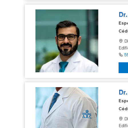
Dr
Espe
Cédu
Di
Edifi
5
Dr
Espe
Cédu
Di
Edif