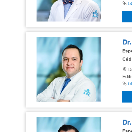
5
Dr.
Espe
Cédu
Di
Edif
5
Dr
Espe