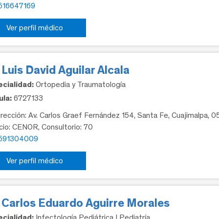
516647169
Ver perfil médico
 Luis David Aguilar Alcala
cialidad:
Ortopedia y Traumatología
la:
6727133
rección: Av. Carlos Graef Fernández 154, Santa Fe, Cuajimalpa, 
icio: CENOR, Consultorio: 70
591304009
Ver perfil médico
. Carlos Eduardo Aguirre Morales
cialidad:
Infectología Pediátrica | Pediatría