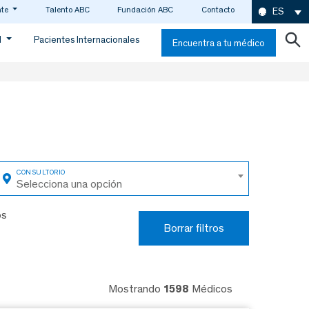
nte
Talento ABC
Fundación ABC
Contacto
ES
d
Pacientes Internacionales
Encuentra a tu médico
Selecciona una opción
os
Borrar filtros
Mostrando
1598
Médicos