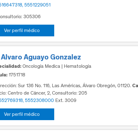
516647318, 5551229051
Consultorio: 305306
Ver perfil médico
. Alvaro Aguayo Gonzalez
cialidad:
Oncología Medica | Hematología
la:
1751718
rección: Sur 136 No. 116, Las Américas, Álvaro Obregón, 01120.
Ca
icio: Centro de Cáncer, 2, Consultorio: 205
552769318, 5552308000
Ext. 3009
Ver perfil médico