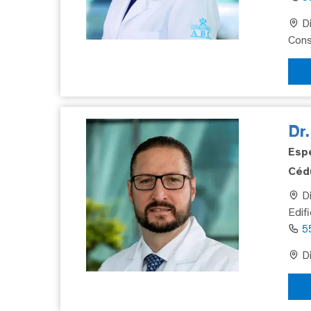
Di
Cons
Dr
Espe
Cédu
Di
Edif
5
Di