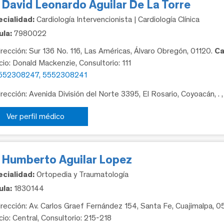
 David Leonardo Aguilar De La Torre
cialidad:
Cardiología Intervencionista | Cardiología Clínica
la:
7980022
rección: Sur 136 No. 116, Las Américas, Álvaro Obregón, 01120.
Ca
icio: Donald Mackenzie, Consultorio: 111
552308247, 5552308241
rección: Avenida División del Norte 3395, El Rosario, Coyoacán, .
Ver perfil médico
. Humberto Aguilar Lopez
cialidad:
Ortopedia y Traumatología
la:
1830144
rección: Av. Carlos Graef Fernández 154, Santa Fe, Cuajimalpa, 
cio: Central, Consultorio: 215-218