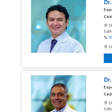
Dr.
Espe
Cédu
Di
Edif
5
Di
Dr
Espe
Cédu
Di
Edifi