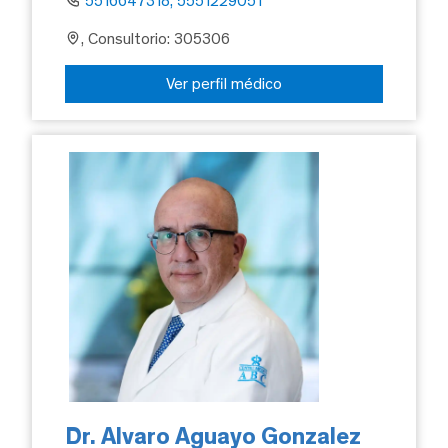
5516647318, 5551229051
, Consultorio: 305306
Ver perfil médico
Dr. Alvaro Aguayo Gonzalez