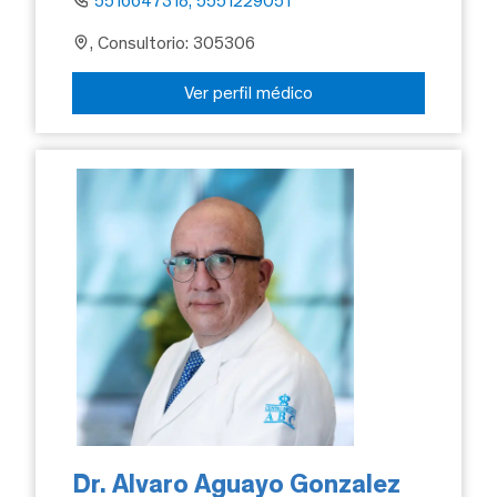
5516647318, 5551229051
, Consultorio: 305306
Ver perfil médico
Dr. Alvaro Aguayo Gonzalez