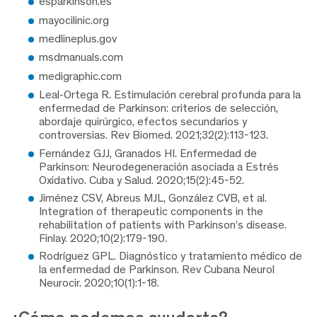
esparkinson.es
mayocilinic.org
medlineplus.gov
msdmanuals.com
medigraphic.com
Leal-Ortega R. Estimulación cerebral profunda para la
enfermedad de Parkinson: criterios de selección,
abordaje quirúrgico, efectos secundarios y
controversias. Rev Biomed. 2021;32(2):113-123.
Fernández GJJ, Granados HI. Enfermedad de
Parkinson: Neurodegeneración asociada a Estrés
Oxidativo. Cuba y Salud. 2020;15(2):45-52.
Jiménez CSV, Abreus MJL, González CVB, et al.
Integration of therapeutic components in the
rehabilitation of patients with Parkinson’s disease.
Finlay. 2020;10(2):179-190.
Rodríguez GPL. Diagnóstico y tratamiento médico de
la enfermedad de Parkinson. Rev Cubana Neurol
Neurocir. 2020;10(1):1-18.