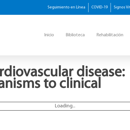
Seguimiento en Línea
COVID-19
Signos Vi
Inicio
Biblioteca
Rehabilitación
diovascular disease:
nisms to clinical
Loading...