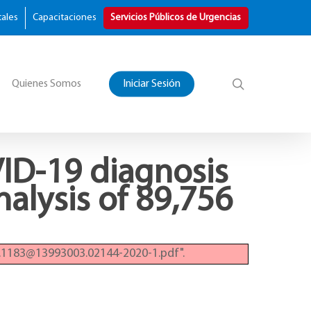
tales
Capacitaciones
Servicios Públicos de Urgencias
Quienes Somos
Iniciar Sesión
VID-19 diagnosis
alysis of 89,756
.1183@13993003.02144-2020-1.pdf".