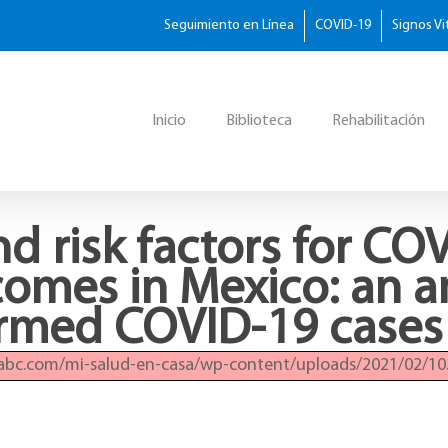
Seguimiento en Línea
COVID-19
Signos Vi
Inicio
Biblioteca
Rehabilitación
nd risk factors for CO
omes in Mexico: an an
irmed COVID-19 cases
oabc.com/mi-salud-en-casa/wp-content/uploads/2021/02/10