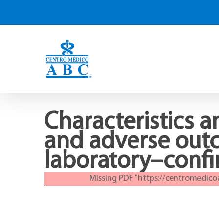
Characteristics a
and adverse outc
laboratory–conf
Missing PDF "https://centromedic