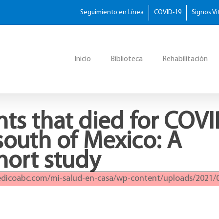
Seguimiento en Línea
COVID-19
Signos Vi
Inicio
Biblioteca
Rehabilitación
nts that died for COVI
 south of Mexico: A
hort study
edicoabc.com/mi-salud-en-casa/wp-content/uploads/2021/0