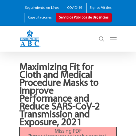
Seguimiento en Línea
COVID-19
Signos Vitales
Capacitaciones
Servicios Públicos de Urgencias
Maximizing Fit for
Cloth and Medical
Procedure Masks to
Improve
Performance and
Reduce SARS-CoV-2
Transmission and
Exposure, 2021
Missing PDF