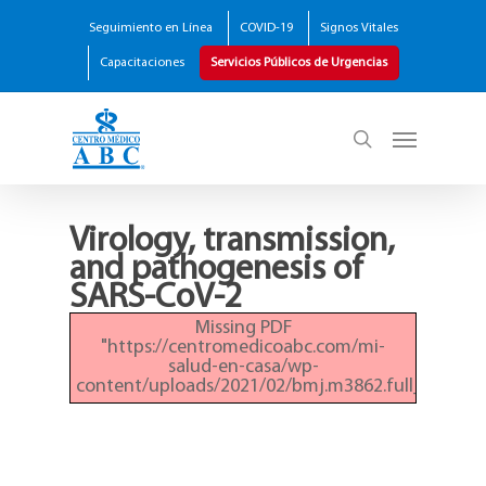
Seguimiento en Línea
COVID-19
Signos Vitales
Capacitaciones
Servicios Públicos de Urgencias
Virology, transmission,
and pathogenesis of
SARS-CoV-2
Missing PDF
"https://centromedicoabc.com/mi-
salud-en-casa/wp-
content/uploads/2021/02/bmj.m3862.full_.pdf".