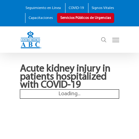
Seguimiento en Línea
COVID-19
Signos Vitales
Capacitaciones
Servicios Públicos de Urgencias
Acute kidney injury in
patients hospitalized
with COVID-19
Loading...