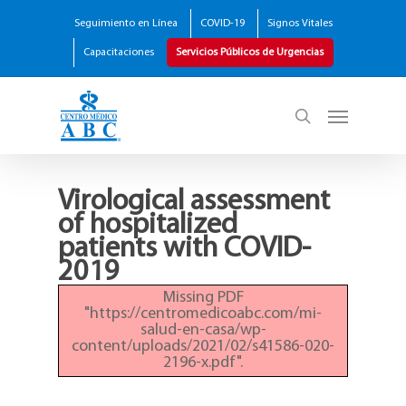
Seguimiento en Línea
COVID-19
Signos Vitales
Capacitaciones
Servicios Públicos de Urgencias
Virological assessment
of hospitalized
patients with COVID-
2019
Missing PDF
"https://centromedicoabc.com/mi-
salud-en-casa/wp-
content/uploads/2021/02/s41586-020-
2196-x.pdf".