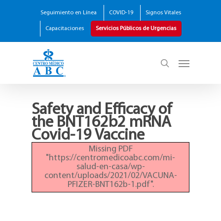
Seguimiento en Línea
COVID-19
Signos Vitales
Capacitaciones
Servicios Públicos de Urgencias
Safety and Efficacy of
the BNT162b2 mRNA
Covid-19 Vaccine
Missing PDF
"https://centromedicoabc.com/mi-
salud-en-casa/wp-
content/uploads/2021/02/VACUNA-
PFIZER-BNT162b-1.pdf".