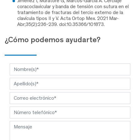
Jiménez I, Muratore G, Marcos-García A. Cerclaje
coracoclavicular y banda de tensión con sutura en el
tratamiento de fracturas del tercio externo de la
clavícula tipos II y V. Acta Ortop Mex. 2021 Mar-
Abr;35(2):236-239. doi:10.35366/101873.
¿Cómo podemos ayudarte?