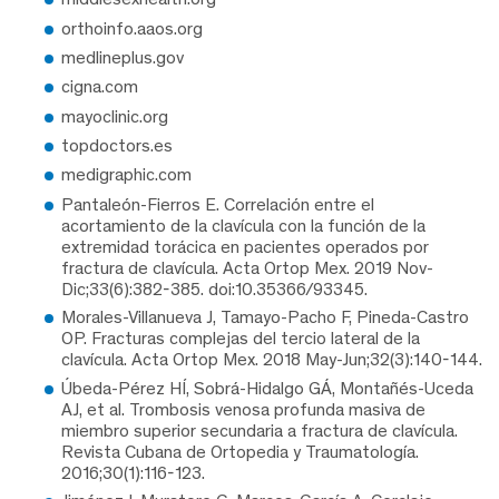
orthoinfo.aaos.org
medlineplus.gov
cigna.com
mayoclinic.org
topdoctors.es
medigraphic.com
Pantaleón-Fierros E. Correlación entre el
acortamiento de la clavícula con la función de la
extremidad torácica en pacientes operados por
fractura de clavícula. Acta Ortop Mex. 2019 Nov-
Dic;33(6):382-385. doi:10.35366/93345.
Morales-Villanueva J, Tamayo-Pacho F, Pineda-Castro
OP. Fracturas complejas del tercio lateral de la
clavícula. Acta Ortop Mex. 2018 May-Jun;32(3):140-144.
Úbeda-Pérez HÍ, Sobrá-Hidalgo GÁ, Montañés-Uceda
AJ, et al. Trombosis venosa profunda masiva de
miembro superior secundaria a fractura de clavícula.
Revista Cubana de Ortopedia y Traumatología.
2016;30(1):116-123.