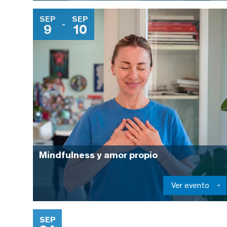
SEP
SEP
-
9
10
Mindfulness y amor propio
Ver evento
SEP