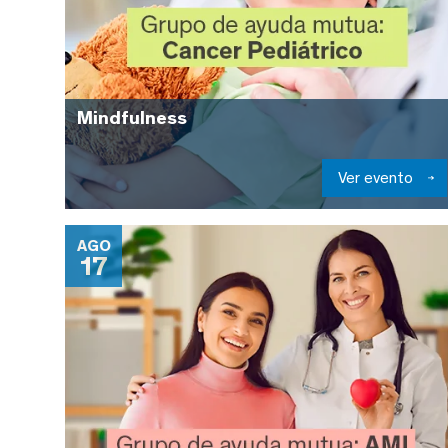
Mindfulness
Ver evento
AGO
17