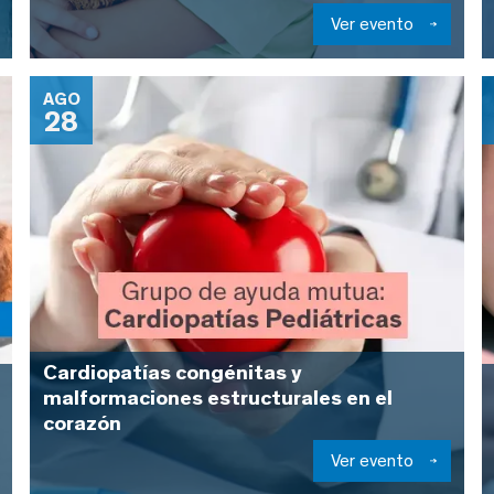
Ver evento
AGO
28
Cardiopatías congénitas y
malformaciones estructurales en el
corazón
Ver evento