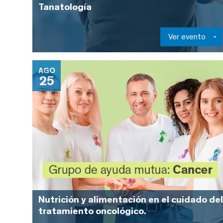
Tanatología
Ver evento
AGO
25
Nutrición y alimentación en el cuidado del
tratamiento oncológico.