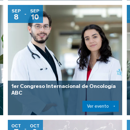
SEP
SEP
-
8
10
1er Congreso Internacional de Oncología
ABC
Ver evento
OCT
OCT
-