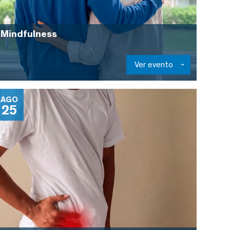
Mindfulness
Ver evento
AGO
25