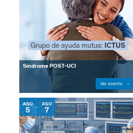
Síndrome POST-UCI
Ver evento
AGO
AGO
-
5
7