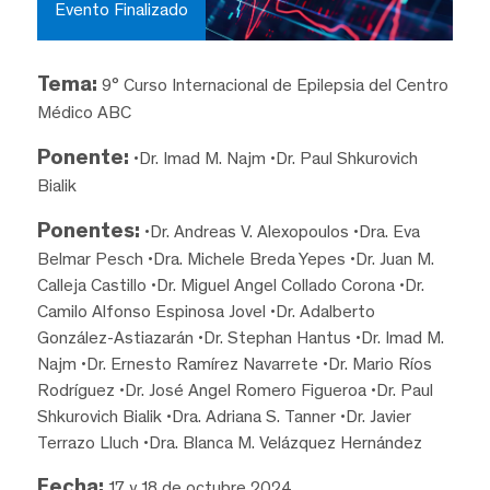
Evento Finalizado
Tema:
9° Curso Internacional de Epilepsia del Centro
Médico ABC
Ponente:
•Dr. Imad M. Najm •Dr. Paul Shkurovich
Bialik
Ponentes:
•Dr. Andreas V. Alexopoulos •Dra. Eva
Belmar Pesch •Dra. Michele Breda Yepes •Dr. Juan M.
Calleja Castillo •Dr. Miguel Angel Collado Corona •Dr.
Camilo Alfonso Espinosa Jovel •Dr. Adalberto
González-Astiazarán •Dr. Stephan Hantus •Dr. Imad M.
Najm •Dr. Ernesto Ramírez Navarrete •Dr. Mario Ríos
Rodríguez •Dr. José Angel Romero Figueroa •Dr. Paul
Shkurovich Bialik •Dra. Adriana S. Tanner •Dr. Javier
Terrazo Lluch •Dra. Blanca M. Velázquez Hernández
Fecha:
17 y 18 de octubre 2024