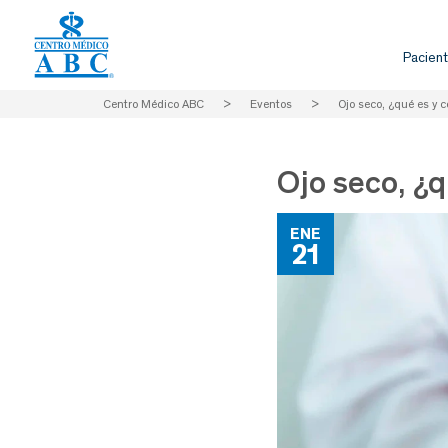
Pacient
Centro Médico ABC
>
Eventos
>
Ojo seco, ¿qué es y c
Ojo seco, ¿q
ENE
21