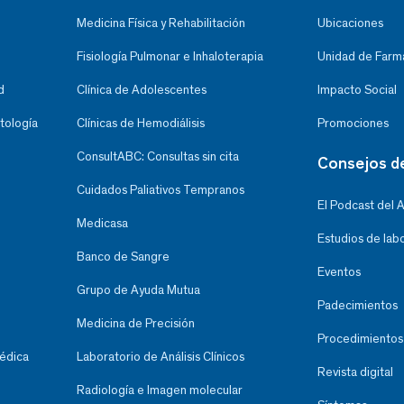
Medicina Física y Rehabilitación
Ubicaciones
Fisiología Pulmonar e Inhaloterapia
Unidad de Farma
d
Clínica de Adolescentes
Impacto Social
tología
Clínicas de Hemodiálisis
Promociones
ConsultABC: Consultas sin cita
Consejos d
Cuidados Paliativos Tempranos
El Podcast del 
Medicasa
Estudios de lab
Banco de Sangre
Eventos
Grupo de Ayuda Mutua
Padecimientos
Medicina de Precisión
Procedimientos
Médica
Laboratorio de Análisis Clínicos
Revista digital
Radiología e Imagen molecular