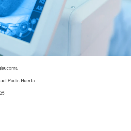
glaucoma
uel Paulin Huerta
025