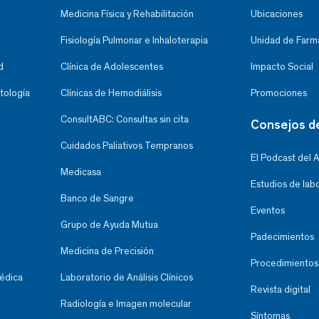
Medicina Física y Rehabilitación
Ubicaciones
Fisiología Pulmonar e Inhaloterapia
Unidad de Farma
d
Clínica de Adolescentes
Impacto Social
tología
Clínicas de Hemodiálisis
Promociones
ConsultABC: Consultas sin cita
Consejos d
Cuidados Paliativos Tempranos
El Podcast del 
Medicasa
Estudios de lab
Banco de Sangre
Eventos
Grupo de Ayuda Mutua
Padecimientos
Medicina de Precisión
Procedimientos
Médica
Laboratorio de Análisis Clínicos
Revista digital
Radiología e Imagen molecular
Síntomas