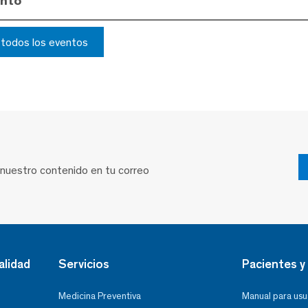
ento
r todos los eventos
 nuestro contenido en tu correo
alidad
Servicios
Pacientes y 
Medicina Preventiva
Manual para usu