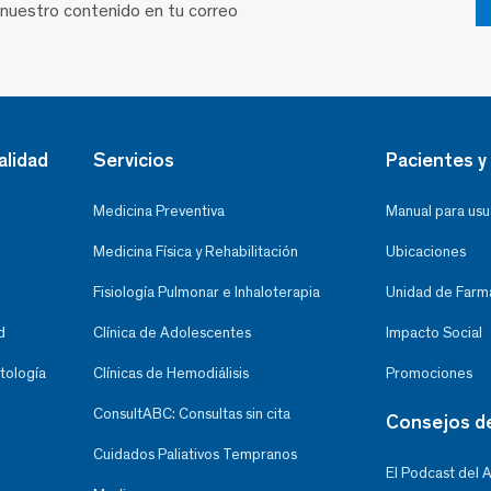
 nuestro contenido en tu correo
alidad
Servicios
Pacientes y 
Medicina Preventiva
Manual para usu
Medicina Física y Rehabilitación
Ubicaciones
Fisiología Pulmonar e Inhaloterapia
Unidad de Farma
d
Clínica de Adolescentes
Impacto Social
tología
Clínicas de Hemodiálisis
Promociones
ConsultABC: Consultas sin cita
Consejos d
Cuidados Paliativos Tempranos
El Podcast del 