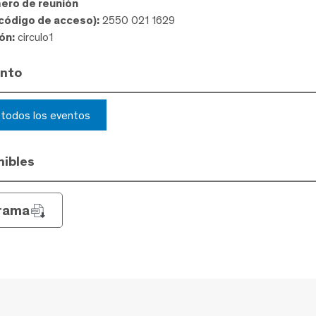
mero de reunión
(código de acceso):
2550 021 1629
ón:
circulo1
ento
r todos los eventos
ibles
rama