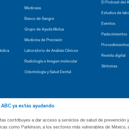
El Podcast del 
Medicasa
Estudios de lab
Banco de Sangre
Eventos
Grupo de Ayuda Mutua
Padecimientos
Medicina de Precisión
Procedimientos
Médica
Laboratorio de Análisis Clínicos
Revista digital
Radiología e Imagen molecular
Síntomas
Odontología y Salud Dental
al ABC ya estás ayudando
tas contribuyes a dar acceso a servicios de salud de prevención y
as como Parkinson, a los sectores más vulnerables de México, a