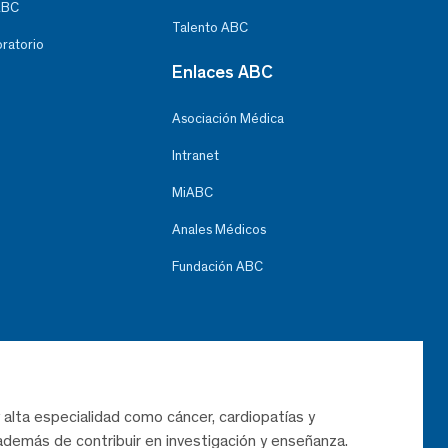
ABC
Talento ABC
oratorio
Enlaces ABC
Asociación Médica
Intranet
MiABC
Anales Médicos
Fundación ABC
 alta especialidad como cáncer, cardiopatías y
demás de contribuir en investigación y enseñanza.