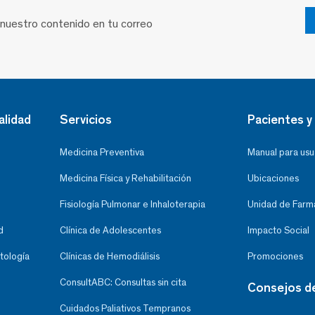
 nuestro contenido en tu correo
alidad
Servicios
Pacientes y 
Medicina Preventiva
Manual para usu
Medicina Física y Rehabilitación
Ubicaciones
Fisiología Pulmonar e Inhaloterapia
Unidad de Farma
d
Clínica de Adolescentes
Impacto Social
tología
Clínicas de Hemodiálisis
Promociones
ConsultABC: Consultas sin cita
Consejos d
Cuidados Paliativos Tempranos