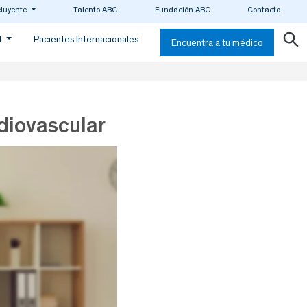
cluyente
Talento ABC
Fundación ABC
Contacto
d
Pacientes Internacionales
Encuentra a tu médico
diovascular