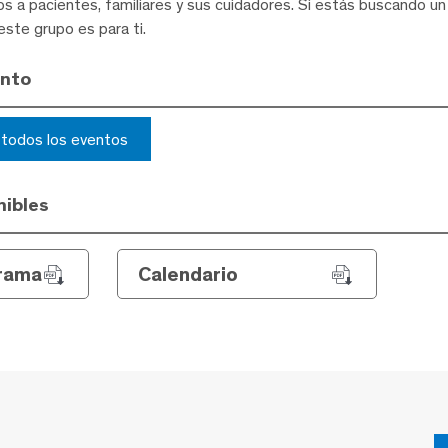
s a pacientes, familiares y sus cuidadores. Si estás buscando u
este grupo es para ti.
ento
r todos los eventos
ibles
rama
Calendario