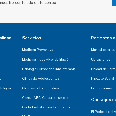
 nuestro contenido en tu correo
alidad
Servicios
Pacientes y 
Medicina Preventiva
Manual para usu
Medicina Física y Rehabilitación
Ubicaciones
Fisiología Pulmonar e Inhaloterapia
Unidad de Farma
d
Clínica de Adolescentes
Impacto Social
tología
Clínicas de Hemodiálisis
Promociones
ConsultABC: Consultas sin cita
Consejos d
Cuidados Paliativos Tempranos
El Podcast del 