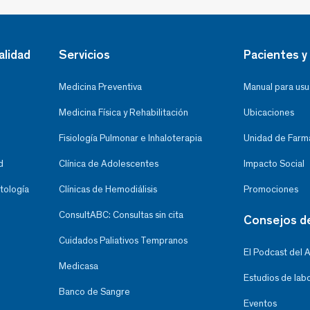
alidad
Servicios
Pacientes y 
Medicina Preventiva
Manual para usu
Medicina Física y Rehabilitación
Ubicaciones
Fisiología Pulmonar e Inhaloterapia
Unidad de Farma
d
Clínica de Adolescentes
Impacto Social
tología
Clínicas de Hemodiálisis
Promociones
ConsultABC: Consultas sin cita
Consejos d
Cuidados Paliativos Tempranos
El Podcast del 
Medicasa
Estudios de lab
Banco de Sangre
Eventos