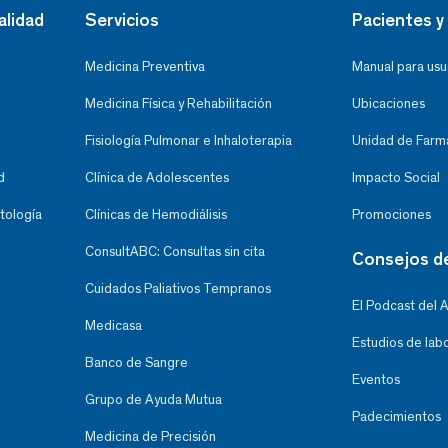
alidad
Servicios
Pacientes y 
Medicina Preventiva
Manual para usu
Medicina Física y Rehabilitación
Ubicaciones
Fisiología Pulmonar e Inhaloterapia
Unidad de Farma
d
Clínica de Adolescentes
Impacto Social
tología
Clínicas de Hemodiálisis
Promociones
ConsultABC: Consultas sin cita
Consejos d
Cuidados Paliativos Tempranos
El Podcast del 
Medicasa
Estudios de lab
Banco de Sangre
Eventos
Grupo de Ayuda Mutua
Padecimientos
Medicina de Precisión