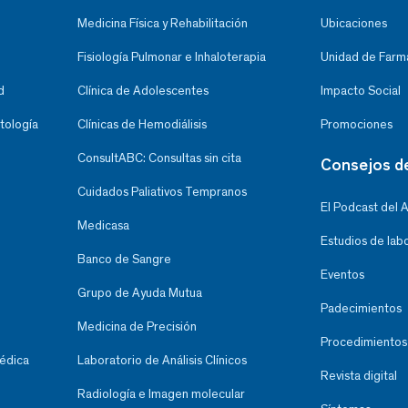
Medicina Física y Rehabilitación
Ubicaciones
Fisiología Pulmonar e Inhaloterapia
Unidad de Farma
d
Clínica de Adolescentes
Impacto Social
tología
Clínicas de Hemodiálisis
Promociones
ConsultABC: Consultas sin cita
Consejos d
Cuidados Paliativos Tempranos
El Podcast del 
Medicasa
Estudios de lab
Banco de Sangre
Eventos
Grupo de Ayuda Mutua
Padecimientos
Medicina de Precisión
Procedimientos
Médica
Laboratorio de Análisis Clínicos
Revista digital
Radiología e Imagen molecular