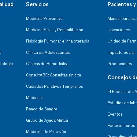
alidad
Servicios
Pacientes y 
Medicina Preventiva
Manual para usu
Medicina Física y Rehabilitación
Ubicaciones
Fisiología Pulmonar e Inhaloterapia
Unidad de Farma
d
Clínica de Adolescentes
Impacto Social
tología
Clínicas de Hemodiálisis
Promociones
ConsultABC: Consultas sin cita
Consejos d
Cuidados Paliativos Tempranos
El Podcast del 
Medicasa
Estudios de lab
Banco de Sangre
Eventos
Grupo de Ayuda Mutua
Padecimientos
Medicina de Precisión
Procedimientos