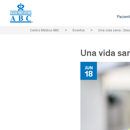
Pacient
Centro Médico ABC
>
Eventos
>
Una vida sana : Desar
Una vida san
JUN
18