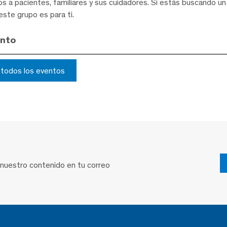
s a pacientes, familiares y sus cuidadores. Si estás buscando u
este grupo es para ti.
ento
r todos los eventos
 nuestro contenido en tu correo