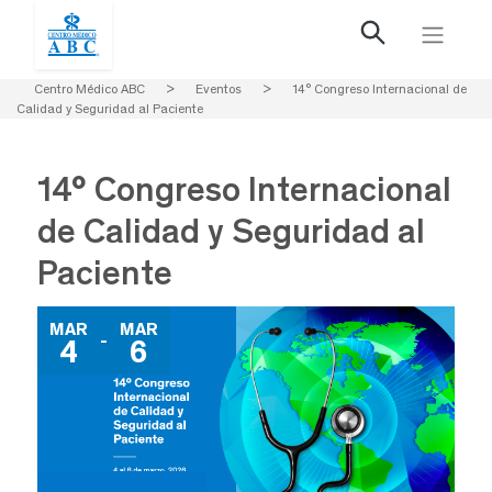
Centro Médico ABC
>
Eventos
>
14° Congreso Internacional de
Calidad y Seguridad al Paciente
14° Congreso Internacional
de Calidad y Seguridad al
Paciente
MAR
MAR
-
4
6