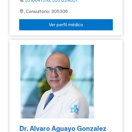
5516647318, 5551229051
, Consultorio: 305306
Ver perfil médico
Dr. Alvaro Aguayo Gonzalez