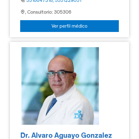
5516647318, 5551229051
, Consultorio: 305306
Ver perfil médico
Dr. Alvaro Aguayo Gonzalez