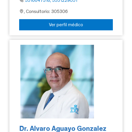
5516647318, 5551229051
, Consultorio: 305306
Ver perfil médico
Dr. Alvaro Aguayo Gonzalez