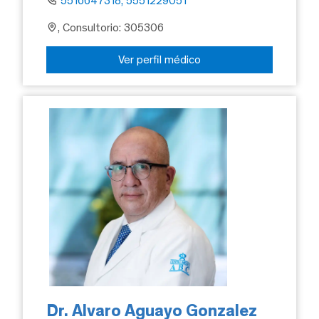
5516647318, 5551229051
, Consultorio: 305306
Ver perfil médico
Dr. Alvaro Aguayo Gonzalez