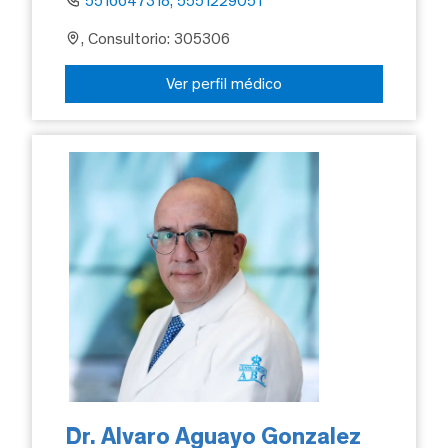
5516647318, 5551229051
, Consultorio: 305306
Ver perfil médico
Dr. Alvaro Aguayo Gonzalez