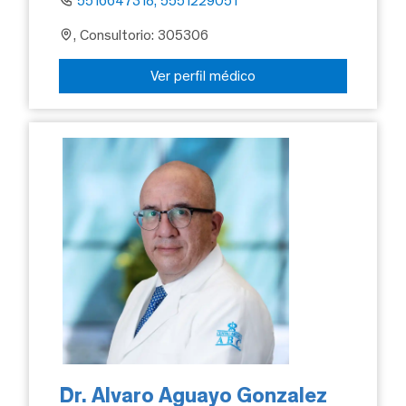
5516647318, 5551229051
, Consultorio: 305306
Ver perfil médico
Dr. Alvaro Aguayo Gonzalez