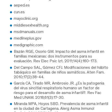
aeped.es
cun.es
mayoclinic.org
middlesexhealth.org
msdmanuals.com
medlineplus.gov
medigraphic.com
Bazán RGE, Osorio GM. Impacto del asma infantil en
familias mexicanas: dos instrumentos para su
evaluación. Rev Elec Psic Izt. 2011;14(4):160-173.
Del Campo SAL, Gómez CFJ. Modificaciones del hábito
tabáquico en familias de niños asmáticos. Aten Fam.
2010;17(2):38-44.
García CA, Tirado MR, Ambrosio JR. ¿Es la patogenia
del virus sincitial respiratorio humano un factor de
riesgo para el desarrollo de asma infantil?. Rev Fac
Med UNAM. 2018;61(3):17-30.
Miranda MPA, Hoyos SBD. Prevalencia de asma infantil
en la ciudad de Cartagena. Alerg Asma Inmunol