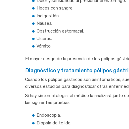
Dolor y sensibilidad al presionar el estómago.
Heces con sangre.
Indigestión.
Náusea.
Obstrucción estomacal.
Úlceras.
Vómito.
El mayor riesgo de la presencia de los pólipos gástr
diagnóstico y tratamiento pólipos gástr
Cuando los pólipos gástricos son asintomáticos, su
diversos estudios para diagnosticar otras enfermed
Si hay sintomatología, el médico la analizará junto con
las siguientes pruebas:
Endoscopia.
Biopsia de tejido.