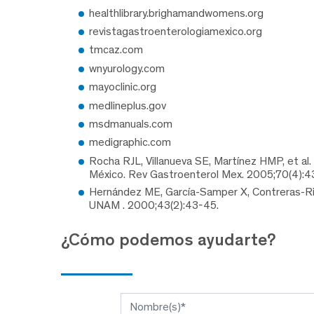
healthlibrary.brighamandwomens.org
revistagastroenterologiamexico.org
tmcaz.com
wnyurology.com
mayoclinic.org
medlineplus.gov
msdmanuals.com
medigraphic.com
Rocha RJL, Villanueva SE, Martínez HMP, et al.
México. Rev Gastroenterol Mex. 2005;70(4):
Hernández ME, García-Samper X, Contreras-Riva
UNAM . 2000;43(2):43-45.
¿Cómo podemos ayudarte?