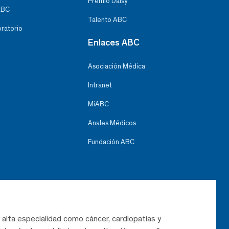
Premio Daisy
ABC
Talento ABC
oratorio
Enlaces ABC
Asociación Médica
Intranet
MiABC
Anales Médicos
Fundación ABC
 alta especialidad como cáncer, cardiopatías y