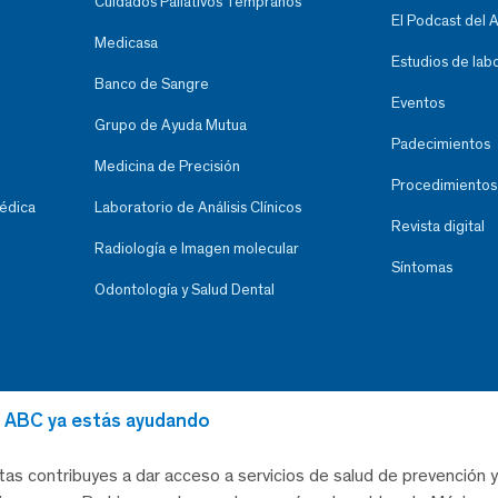
Cuidados Paliativos Tempranos
El Podcast del 
Medicasa
Estudios de lab
Banco de Sangre
Eventos
Grupo de Ayuda Mutua
Padecimientos
Medicina de Precisión
Procedimientos
Médica
Laboratorio de Análisis Clínicos
Revista digital
Radiología e Imagen molecular
Síntomas
Odontología y Salud Dental
al ABC ya estás ayudando
tas contribuyes a dar acceso a servicios de salud de prevención y