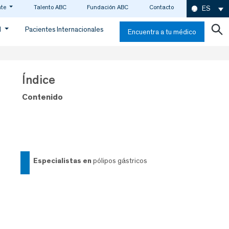
nte
Talento ABC
Fundación ABC
Contacto
ES
d
Pacientes Internacionales
Encuentra a tu médico
Índice
Contenido
especialistas en
pólipos gástricos