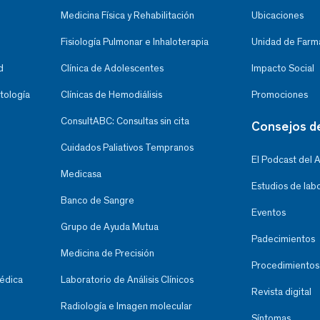
Medicina Física y Rehabilitación
Ubicaciones
Fisiología Pulmonar e Inhaloterapia
Unidad de Farma
d
Clínica de Adolescentes
Impacto Social
tología
Clínicas de Hemodiálisis
Promociones
ConsultABC: Consultas sin cita
Consejos d
Cuidados Paliativos Tempranos
El Podcast del 
Medicasa
Estudios de lab
Banco de Sangre
Eventos
Grupo de Ayuda Mutua
Padecimientos
Medicina de Precisión
Procedimientos
Médica
Laboratorio de Análisis Clínicos
Revista digital
Radiología e Imagen molecular
Síntomas