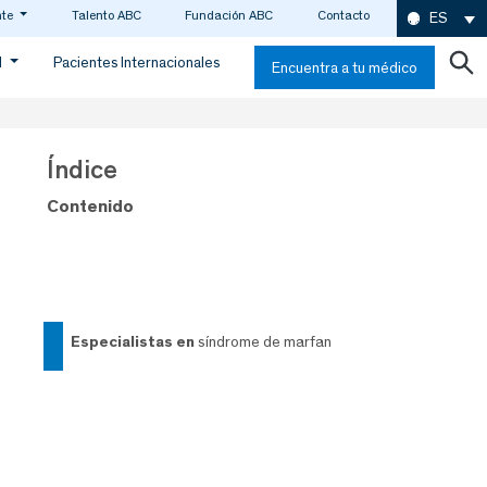
nte
Talento ABC
Fundación ABC
Contacto
ES
d
Pacientes Internacionales
Encuentra a tu médico
Índice
Contenido
especialistas en
síndrome de marfan