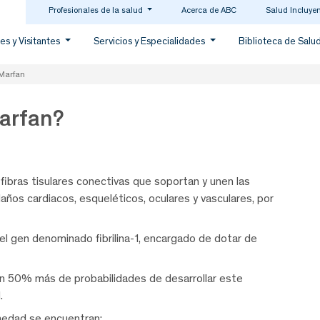
Profesionales de la salud
Acerca de ABC
Salud Incluye
es y Visitantes
Servicios y Especialidades
Biblioteca de Salu
Marfan
arfan?
ibras tisulares conectivas que soportan y unen las
años cardiacos, esqueléticos, oculares y vasculares, por
l gen denominado fibrilina-1, encargado de dotar de
en 50% más de probabilidades de desarrollar este
.
rmedad se encuentran: