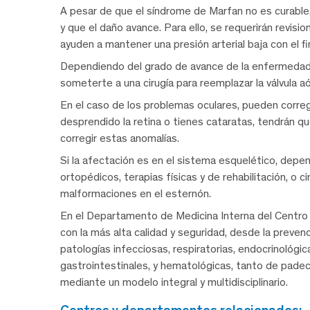
A pesar de que el síndrome de Marfan no es curable,
y que el daño avance. Para ello, se requerirán revi
ayuden a mantener una presión arterial baja con el fi
Dependiendo del grado de avance de la enfermedad y
someterte a una cirugía para reemplazar la válvula aó
En el caso de los problemas oculares, pueden correg
desprendido la retina o tienes cataratas, tendrán qu
corregir estas anomalías.
Si la afectación es en el sistema esquelético, depen
ortopédicos, terapias físicas y de rehabilitación, o ci
malformaciones en el esternón.
En el Departamento de Medicina Interna del Centro
con la más alta calidad y seguridad, desde la preve
patologías infecciosas, respiratorias, endocrinológi
gastrointestinales, y hematológicas, tanto de pad
mediante un modelo integral y multidisciplinario.
centros y departamentos relacionados: