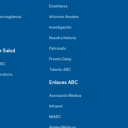
Enseñanza
covigilancia
Informes Anuales
Investigación
Nuestra historia
Patronato
e Salud
Premio Daisy
ABC
Talento ABC
oratorio
Enlaces ABC
Asociación Médica
Intranet
MiABC
Anales Médicos