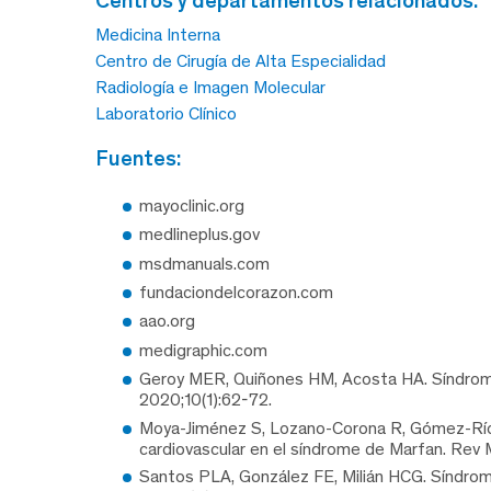
Medicina Interna
Centro de Cirugía de Alta Especialidad
Radiología e Imagen Molecular
Laboratorio Clínico
fuentes:
mayoclinic.org
medlineplus.gov
msdmanuals.com
fundaciondelcorazon.com
aao.org
medigraphic.com
Geroy MER, Quiñones HM, Acosta HA. Síndrome 
2020;10(1):62-72.
Moya-Jiménez S, Lozano-Corona R, Gómez-Ríos N
cardiovascular en el síndrome de Marfan. Rev 
Santos PLA, González FE, Milián HCG. Síndro