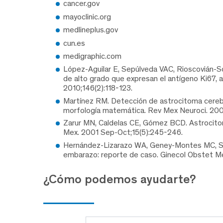
cancer.gov
mayoclinic.org
medlineplus.gov
cun.es
medigraphic.com
López-Aguilar E, Sepúlveda VAC, Rioscovián-So
de alto grado que expresan el antígeno Ki67, 
2010;146(2):118-123.
Martínez RM. Detección de astrocitoma cerebr
morfología matemática. Rev Mex Neuroci. 20
Zarur MN, Caldelas CE, Gómez BCD. Astrocitom
Mex. 2001 Sep-Oct;15(5):245-246.
Hernández-Lizarazo WA, Geney-Montes MC, Sacr
embarazo: reporte de caso. Ginecol Obstet M
¿Cómo podemos ayudarte?