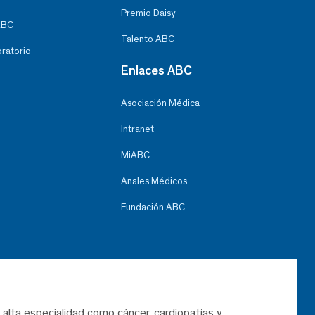
Premio Daisy
ABC
Talento ABC
oratorio
Enlaces ABC
Asociación Médica
Intranet
MiABC
Anales Médicos
Fundación ABC
 alta especialidad como cáncer, cardiopatías y