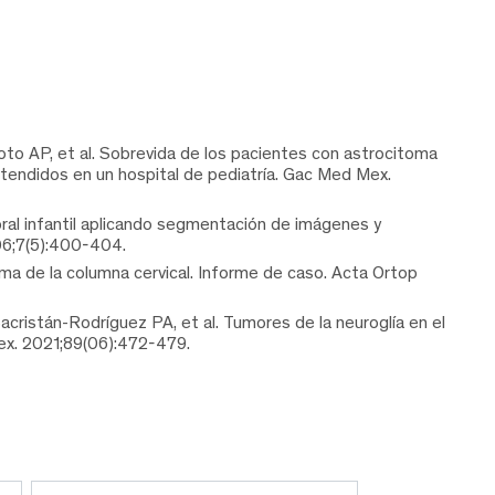
to AP, et al. Sobrevida de los pacientes con astrocitoma
atendidos en un hospital de pediatría. Gac Med Mex.
al infantil aplicando segmentación de imágenes y
06;7(5):400-404.
a de la columna cervical. Informe de caso. Acta Ortop
istán-Rodríguez PA, et al. Tumores de la neuroglía en el
ex. 2021;89(06):472-479.