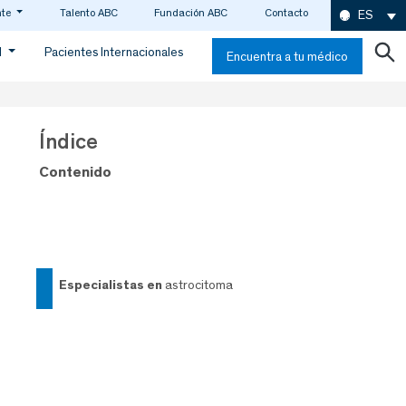
nte
Talento ABC
Fundación ABC
Contacto
ES
d
Pacientes Internacionales
Encuentra a tu médico
Índice
Contenido
especialistas en
astrocitoma