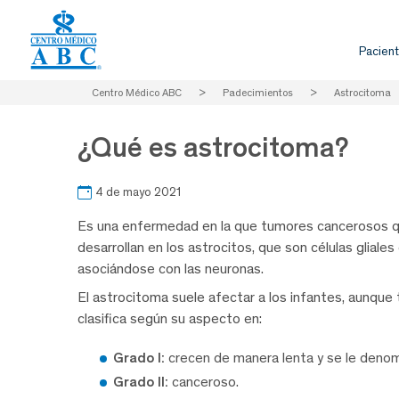
Pacient
Centro Médico ABC
>
Padecimientos
>
Astrocitoma
¿Qué es astrocitoma?
4 de mayo 2021
Es una enfermedad en la que tumores cancerosos que
desarrollan en los astrocitos, que son células gliale
asociándose con las neuronas.
El astrocitoma suele afectar a los infantes, aunque
clasifica según su aspecto en:
Grado I:
crecen de manera lenta y se le denom
Grado II:
canceroso.