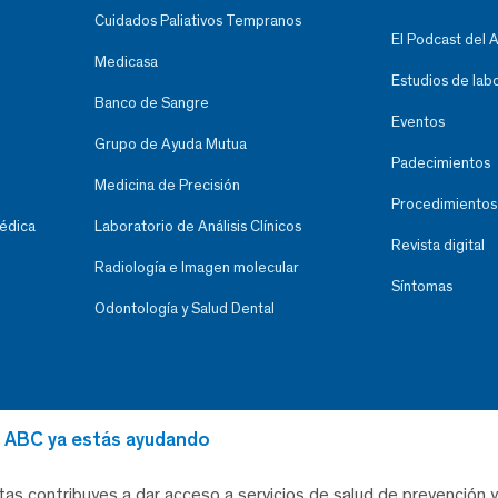
Cuidados Paliativos Tempranos
El Podcast del 
Medicasa
Estudios de lab
Banco de Sangre
Eventos
Grupo de Ayuda Mutua
Padecimientos
Medicina de Precisión
Procedimientos
Médica
Laboratorio de Análisis Clínicos
Revista digital
Radiología e Imagen molecular
Síntomas
Odontología y Salud Dental
al ABC ya estás ayudando
tas contribuyes a dar acceso a servicios de salud de prevención y