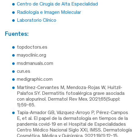
Centro de Cirugía de Alta Especialidad
Radiología e Imagen Molecular
Laboratorio Clínico
fuentes:
topdoctors.es
mayoclinic.org
msdmanuals.com
cun.es
medigraphic.com
Martínez-Cervantes M, Mendoza-Rojas W, Huitzil-
Palafox SY. Dermatitis fotoalérgica grave asociada
con alopurinol. Dermatol Rev Mex. 2021;65(Suppl:
1):59-65.
Tapia-Amador GB, Vázquez-Arroyo P, Pérez-Campos
E, et al. El papel de la dermatología en tiempos de la
pandemia covid-19 en el Hospital de Especialidades
Centro Médico Nacional Siglo XXI, IMSS. Dermatología
Cosmética, Médica y Quirúrgica. 2021;19(1):12-15.