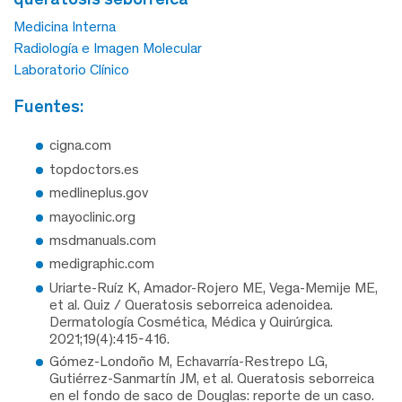
Medicina Interna
Radiología e Imagen Molecular
Laboratorio Clínico
fuentes:
cigna.com
topdoctors.es
medlineplus.gov
mayoclinic.org
msdmanuals.com
medigraphic.com
Uriarte-Ruíz K, Amador-Rojero ME, Vega-Memije ME,
et al. Quiz / Queratosis seborreica adenoidea.
Dermatología Cosmética, Médica y Quirúrgica.
2021;19(4):415-416.
Gómez-Londoño M, Echavarría-Restrepo LG,
Gutiérrez-Sanmartín JM, et al. Queratosis seborreica
en el fondo de saco de Douglas: reporte de un caso.