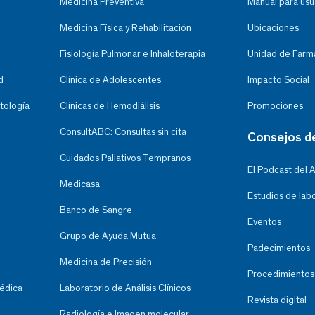
Medicina Preventiva
Manual para usu
Medicina Física y Rehabilitación
Ubicaciones
Fisiología Pulmonar e Inhaloterapia
Unidad de Farma
d
Clínica de Adolescentes
Impacto Social
tología
Clínicas de Hemodiálisis
Promociones
ConsultABC: Consultas sin cita
Consejos d
Cuidados Paliativos Tempranos
El Podcast del 
Medicasa
Estudios de lab
Banco de Sangre
Eventos
Grupo de Ayuda Mutua
Padecimientos
Medicina de Precisión
Procedimientos
Médica
Laboratorio de Análisis Clínicos
Revista digital
Radiología e Imagen molecular