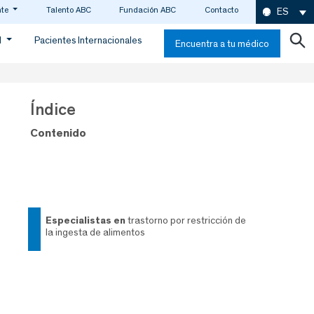
nte
Talento ABC
Fundación ABC
Contacto
ES
d
Pacientes Internacionales
Encuentra a tu médico
Índice
Contenido
especialistas en
trastorno por restricción de
la ingesta de alimentos