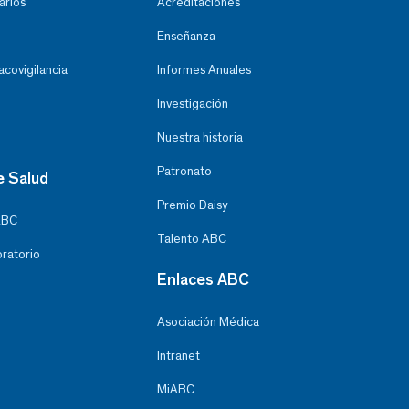
arios
Acreditaciones
Enseñanza
covigilancia
Informes Anuales
Investigación
Nuestra historia
Patronato
e Salud
Premio Daisy
ABC
Talento ABC
oratorio
Enlaces ABC
Asociación Médica
Intranet
MiABC