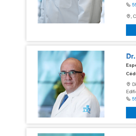
5
, 
Dr
Espe
Cédu
Di
Edif
5