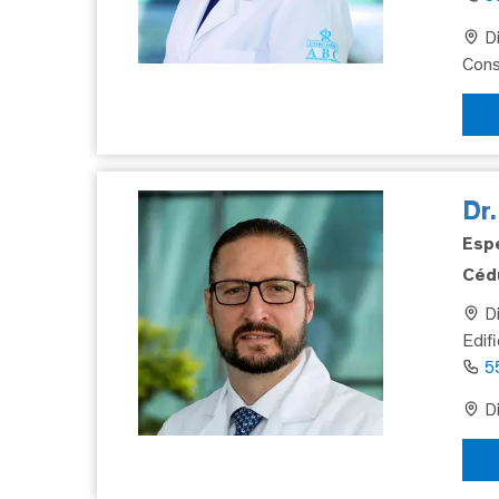
Di
Cons
Dr
Espe
Cédu
Di
Edif
5
Di