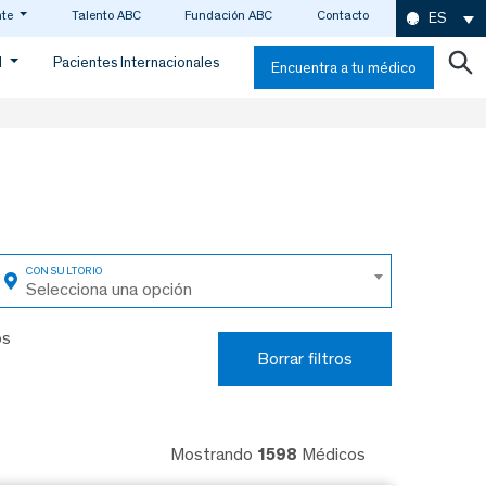
nte
Talento ABC
Fundación ABC
Contacto
ES
d
Pacientes Internacionales
Encuentra a tu médico
Selecciona una opción
os
Borrar filtros
Mostrando
1598
Médicos