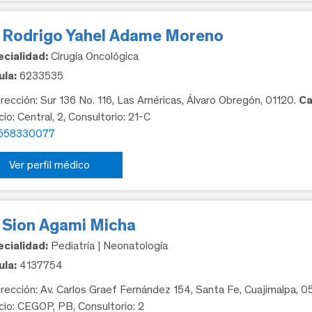
. Rodrigo Yahel Adame Moreno
cialidad:
Cirugía Oncológica
la:
6233535
rección: Sur 136 No. 116, Las Américas, Álvaro Obregón, 01120.
Ca
cio: Central, 2, Consultorio: 21-C
558330077
Ver perfil médico
. Sion Agami Micha
cialidad:
Pediatría | Neonatología
la:
4137754
rección: Av. Carlos Graef Fernández 154, Santa Fe, Cuajimalpa, 
icio: CEGOP, PB, Consultorio: 2