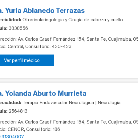
. Yuria Ablanedo Terrazas
cialidad:
Otorrinolaringología y Cirugía de cabeza y cuello
la:
3838556
rección: Av. Carlos Graef Fernández 154, Santa Fe, Cuajimalpa, 
icio: Central, Consultorio: 420-423
Ver perfil médico
a. Yolanda Aburto Murrieta
cialidad:
Terapia Endovascular Neurológica | Neurología
la:
2564813
rección: Av. Carlos Graef Fernández 154, Santa Fe, Cuajimalpa, 
icio: CENOR, Consultorio: 186
591304007