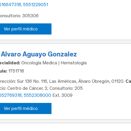
516647318, 5551229051
Consultorio: 305306
Ver perfil médico
. Alvaro Aguayo Gonzalez
cialidad:
Oncología Medica | Hematología
la:
1751718
rección: Sur 136 No. 116, Las Américas, Álvaro Obregón, 01120.
Ca
icio: Centro de Cáncer, 2, Consultorio: 205
552769318, 5552308000
Ext. 3009
Ver perfil médico