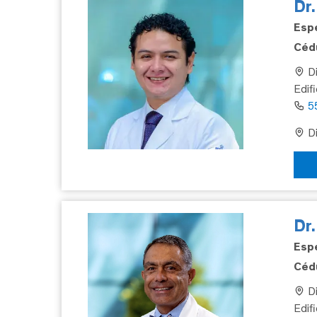
Dr.
Espe
Cédu
Di
Edif
5
Di
Dr
Espe
Cédu
Di
Edifi