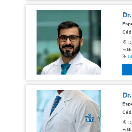
Dr
Espe
Cédu
Di
Edifi
5
Dr
Espe
Cédu
Di
Edif