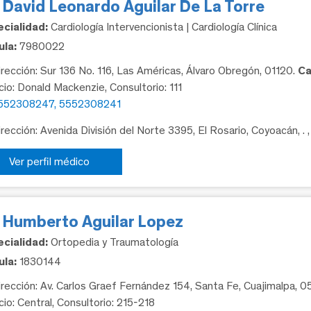
 David Leonardo Aguilar De La Torre
cialidad:
Cardiología Intervencionista | Cardiología Clínica
la:
7980022
rección: Sur 136 No. 116, Las Américas, Álvaro Obregón, 01120.
Ca
icio: Donald Mackenzie, Consultorio: 111
552308247, 5552308241
rección: Avenida División del Norte 3395, El Rosario, Coyoacán, .
Ver perfil médico
. Humberto Aguilar Lopez
cialidad:
Ortopedia y Traumatología
la:
1830144
rección: Av. Carlos Graef Fernández 154, Santa Fe, Cuajimalpa, 
cio: Central, Consultorio: 215-218