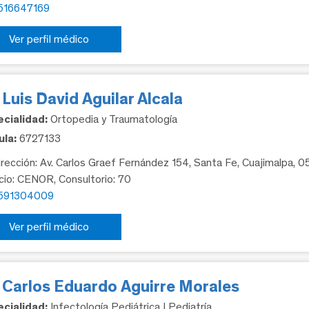
516647169
Ver perfil médico
 Luis David Aguilar Alcala
cialidad:
Ortopedia y Traumatología
la:
6727133
rección: Av. Carlos Graef Fernández 154, Santa Fe, Cuajimalpa, 
icio: CENOR, Consultorio: 70
591304009
Ver perfil médico
. Carlos Eduardo Aguirre Morales
cialidad:
Infectología Pediátrica | Pediatría