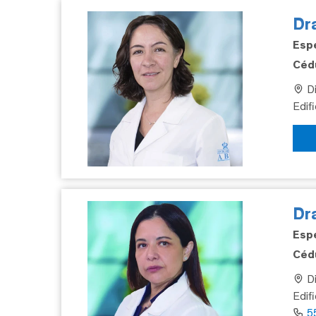
Dra
Espe
Cédu
Di
Edif
Dr
Espe
Cédu
Di
Edif
5