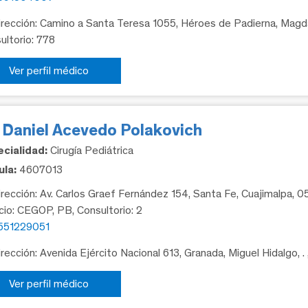
rección: Camino a Santa Teresa 1055, Héroes de Padierna, Magda
ultorio: 778
Ver perfil médico
. Daniel Acevedo Polakovich
cialidad:
Cirugía Pediátrica
la:
4607013
rección: Av. Carlos Graef Fernández 154, Santa Fe, Cuajimalpa, 
icio: CEGOP, PB, Consultorio: 2
551229051
rección: Avenida Ejército Nacional 613, Granada, Miguel Hidalgo, .
Ver perfil médico