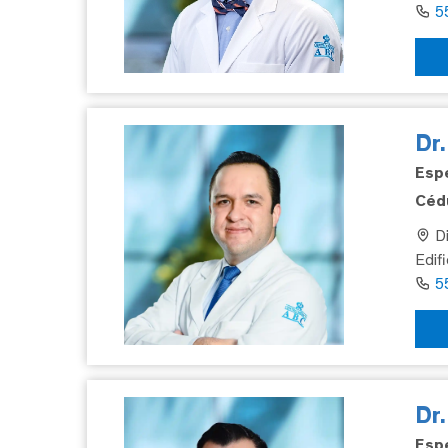
5
Dr.
Espe
Cédu
Di
Edif
5
Dr
Espe