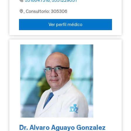
5516647318, 5551229051
, Consultorio: 305306
Ver perfil médico
Dr. Alvaro Aguayo Gonzalez